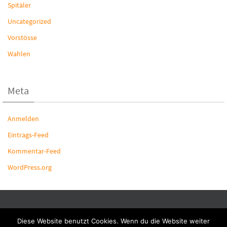
Spitäler
Uncategorized
Vorstösse
Wahlen
Meta
Anmelden
Eintrags-Feed
Kommentar-Feed
WordPress.org
Powered by
Nirvana
&
WordPress.
Diese Website benutzt Cookies. Wenn du die Website weiter