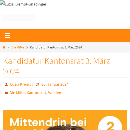
Zum
Luzia Krempl-Gnädinger
Inhalt
Mit Herz für Menschen
springen
Home
Die Mitte
Kandidatur Kantonsrat 3. März 2024
Kandidatur Kantonsrat 3. März
2024
Luzia Krempl
20. Januar 2024
,
,
Die Mitte
Kantonsrat
Wahlen