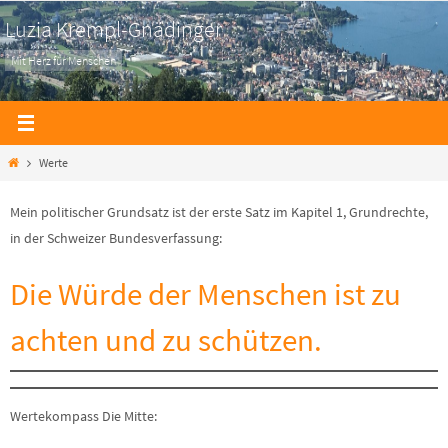
Zum
Luzia Krempl-Gnädinger
Inhalt
Mit Herz für Menschen
springen
Home
Werte
Mein politischer Grundsatz ist der erste Satz im Kapitel 1, Grundrechte,
in der Schweizer Bundesverfassung:
Die Würde der Menschen ist zu
achten und zu schützen.
Wertekompass Die Mitte: