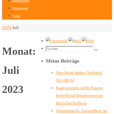
Datenschutz
Impressum
Links
Home
2023
Juli
Monat:
Suchen
Suchen
nach:
Meine Beiträge
Juli
Neu beim Spitex Verband
SG/AR/AI
2023
Kantonsrätin stellt Fragen
betreffend Seeuferweg im
Rorschacherberg
Gründung IG Gesundheit im