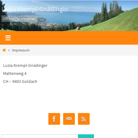
Zum
Luzia Krempl-Gnädinger
Inhalt
Mit Herz für Menschen
springen
Home
Impressum
Luzia Krempl-Gnädinger
Mattenweg 4
CH – 9403 Goldach
Suchen