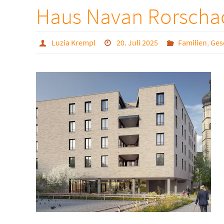
Haus Navan Rorscha
Luzia Krempl
20. Juli 2025
Familien
,
Ges