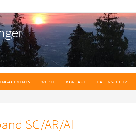
nger
ENGAGEMENTS
WERTE
KONTAKT
DATENSCHUTZ
band SG/AR/AI