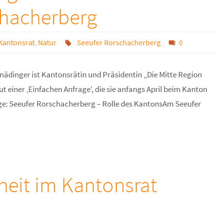
chacherberg
Kantonsrat
,
Natur
Seeufer Rorschacherberg
0
Gnädinger ist Kantonsrätin und Präsidentin „Die Mitte Region
t einer ‚Einfachen Anfrage‘, die sie anfangs April beim Kanton
rage: Seeufer Rorschacherberg – Rolle des KantonsAm Seeufer
eit im Kantonsrat