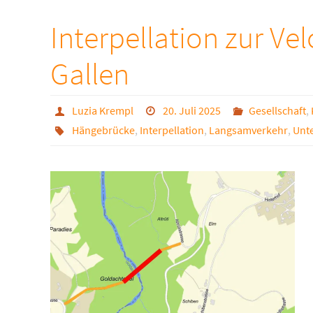
Interpellation zur Ve
Gallen
Luzia Krempl
20. Juli 2025
Gesellschaft
,
Hängebrücke
,
Interpellation
,
Langsamverkehr
,
Unt